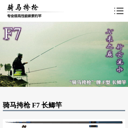
导航
骑马挎枪 F7 长鲫竿