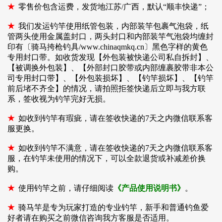
★
零售价包含运费，发货地江苏/广西，默认“顺丰快递”；
★
我们发运钓竿使用纸管包装，内部装竿包裹气泡袋，纸
管两头使用金属盖封口，两头封口和内部装竿气泡袋均缠封
印有〔骑马挎枪钓具/www.chinaqmkq.cn〕黑色字样的黄色
专用封口带。如收货发现【外包装被快递公司私自拆封】、
【被调换外包装】、【外部封口胶带或内部缠裹胶带非本公
司专用封口带】、【外包装损坏】、【钓竿损坏】、【钓竿
前后堵不齐全】的情况，请拍照拒签快递后立即与我方联
系，签收视为钓竿完好无损。
★
如收到钓竿有瑕疵，请在签收快递的7天之内微信联系客
服更换。
★
如收到钓竿不满意，请在签收快递的7天之内微信联系客
服，在钓竿未使用的情况下，可以全款退货或补减差价换
购。
★
使用钓竿之前，请仔细阅读
《产品使用说明书》
。
★
骑马竿是专为玩家打造的专业钓竿，新手和普通钓鱼爱
好者请在购买之前微信咨询我方客服是否适用。