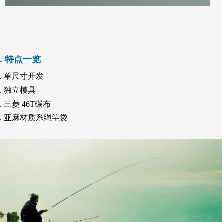
. 特点一览
. 单尺寸开发
. 独立模具
. 三菱 46T碳布
. 亚麻材质系绳竿袋