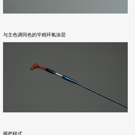
与主色调同色的竿稍环氧涂层
握把样式