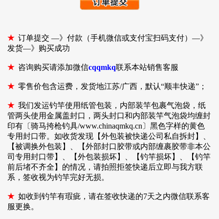
★
订单提交 —》付款（手机微信或支付宝扫码支付）—》
发货—》购买成功
★
咨询购买请添加微信
cqqmkq
联系本站销售客服
★
零售价包含运费，发货地江苏/广西，默认“顺丰快递”；
★
我们发运钓竿使用纸管包装，内部装竿包裹气泡袋，纸
管两头使用金属盖封口，两头封口和内部装竿气泡袋均缠封
印有〔骑马挎枪钓具/www.chinaqmkq.cn〕黑色字样的黄色
专用封口带。如收货发现【外包装被快递公司私自拆封】、
【被调换外包装】、【外部封口胶带或内部缠裹胶带非本公
司专用封口带】、【外包装损坏】、【钓竿损坏】、【钓竿
前后堵不齐全】的情况，请拍照拒签快递后立即与我方联
系，签收视为钓竿完好无损。
★
如收到钓竿有瑕疵，请在签收快递的7天之内微信联系客
服更换。