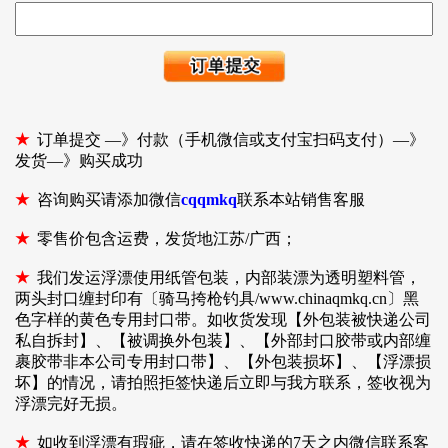
★
订单提交 —》付款（手机微信或支付宝扫码支付）—》
发货—》购买成功
★
咨询购买请添加微信
cqqmkq
联系本站销售客服
★
零售价包含运费，发货地江苏/广西；
★
我们发运浮漂使用纸管包装，内部装漂为透明塑料管，
两头封口缠封印有〔骑马挎枪钓具/www.chinaqmkq.cn〕黑
色字样的黄色专用封口带。如收货发现【外包装被快递公司
私自拆封】、【被调换外包装】、【外部封口胶带或内部缠
裹胶带非本公司专用封口带】、【外包装损坏】、【浮漂损
坏】的情况，请拍照拒签快递后立即与我方联系，签收视为
浮漂完好无损。
★
如收到浮漂有瑕疵，请在签收快递的7天之内微信联系客