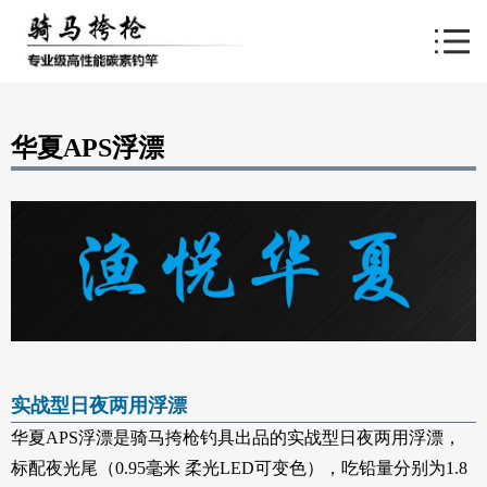
导航
华夏APS浮漂
实战型日夜两用浮漂
华夏APS浮漂是骑马挎枪钓具出品的实战型日夜两用浮漂，
标配夜光尾（0.95毫米 柔光LED可变色），吃铅量分别为1.8